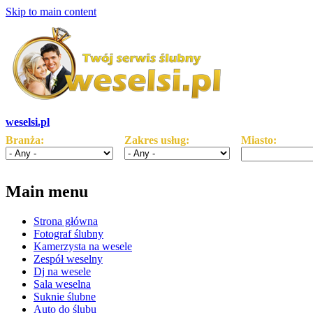
Skip to main content
weselsi.pl
Branża:
Zakres usług:
Miasto:
Main menu
Strona główna
Fotograf ślubny
Kamerzysta na wesele
Zespół weselny
Dj na wesele
Sala weselna
Suknie ślubne
Auto do ślubu