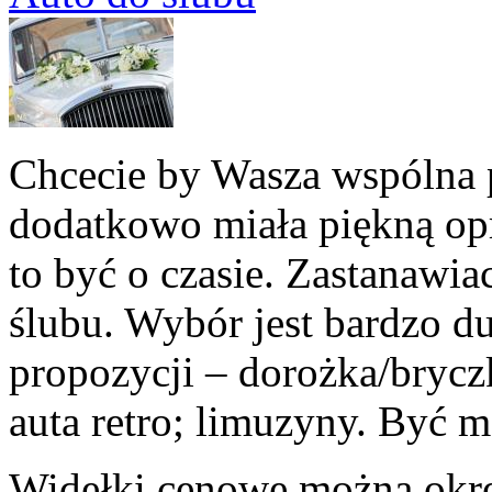
Chcecie by Wasza wspólna po
dodatkowo miała piękną op
to być o czasie. Zastanawia
ślubu. Wybór jest bardzo du
propozycji – dorożka/bryc
auta retro; limuzyny. Być 
Widełki cenowe można okre