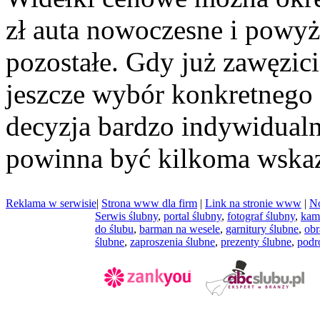
zł auta nowoczesne i powy
pozostałe. Gdy już zawęzic
jeszcze wybór konkretnego a
decyzja bardzo indywidual
powinna być kilkoma wskaz
Reklama w serwisie
|
Strona www dla firm
|
Link na stronie www
|
No
Serwis ślubny
,
portal ślubny
,
fotograf ślubny
,
kam
do ślubu
,
barman na wesele
,
garnitury ślubne
,
obr
ślubne
,
zaproszenia ślubne
,
prezenty ślubne
,
podr