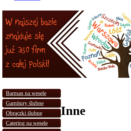
Barman na wesele
Garnitury ślubne
Inne
Obrączki ślubne
Catering na wesele