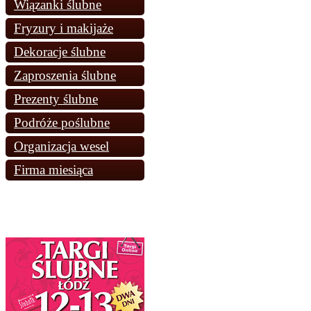
Wiązanki ślubne
Fryzury i makijaże
Dekoracje ślubne
Zaproszenia ślubne
Prezenty ślubne
Podróże poślubne
Organizacja wesel
Firma miesiąca